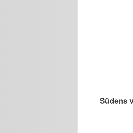
Südens v