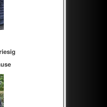
riesig
ause