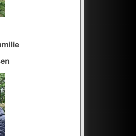
amilie
sen