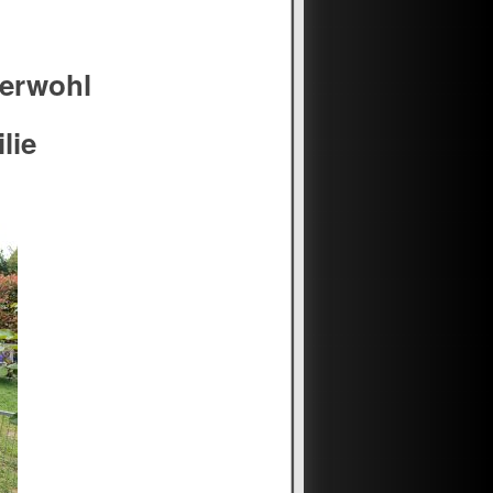
zerwohl
lie