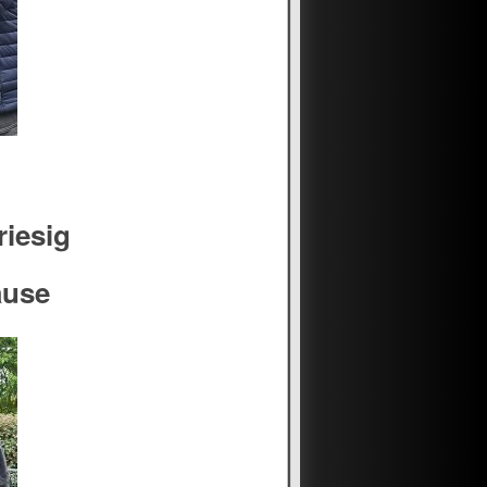
riesig
ause