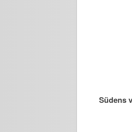
Südens v