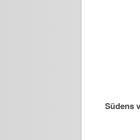
Südens v