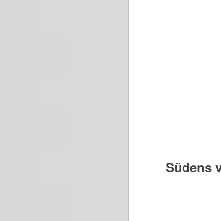
Südens v