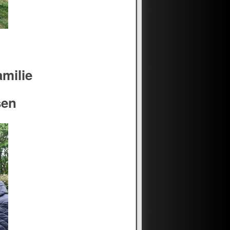
amilie
sen