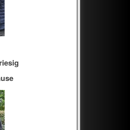
riesig
ause