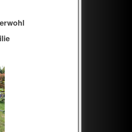
zerwohl
lie