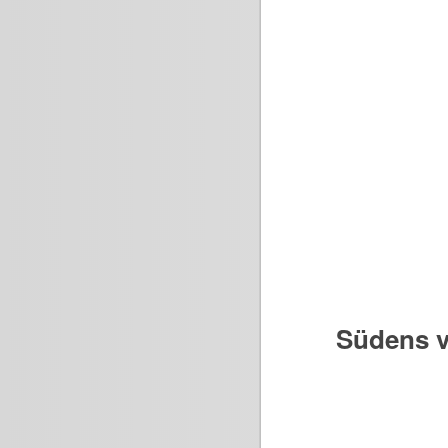
Südens v