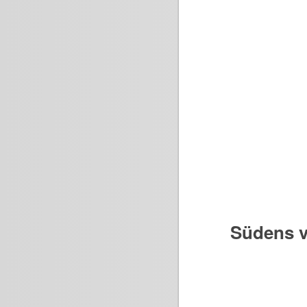
Südens v