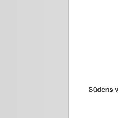
Südens v